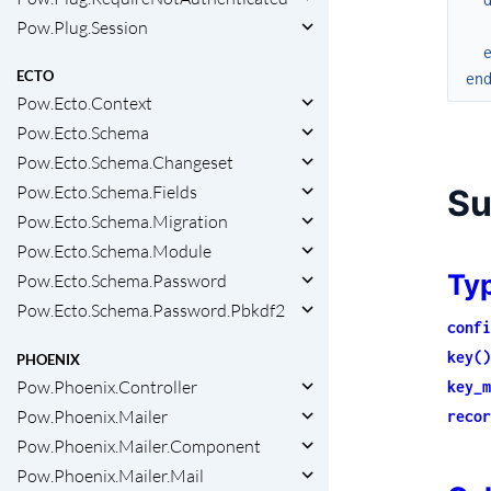
Pow.Plug.Session
ECTO
en
Pow.Ecto.Context
Pow.Ecto.Schema
Pow.Ecto.Schema.Changeset
Pow.Ecto.Schema.Fields
S
Pow.Ecto.Schema.Migration
Pow.Ecto.Schema.Module
Ty
Pow.Ecto.Schema.Password
Pow.Ecto.Schema.Password.Pbkdf2
confi
key()
PHOENIX
Pow.Phoenix.Controller
key_m
Pow.Phoenix.Mailer
recor
Pow.Phoenix.Mailer.Component
Pow.Phoenix.Mailer.Mail