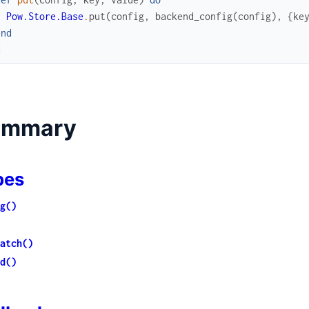
Pow.Store.Base
.
put
(
config
,
backend_config
(
config
)
,
{
ke
end
d
ummary
pes
g()
atch()
d()