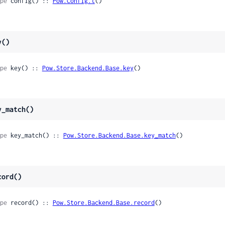
pe
 config() :: 
Pow.Config.t
()
y()
pe
 key() :: 
Pow.Store.Backend.Base.key
()
y_match()
pe
 key_match() :: 
Pow.Store.Backend.Base.key_match
()
cord()
pe
 record() :: 
Pow.Store.Backend.Base.record
()