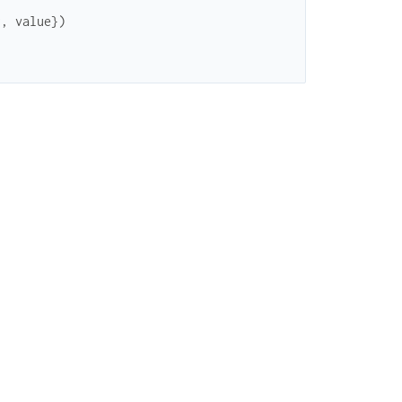
y
,
value
}
)