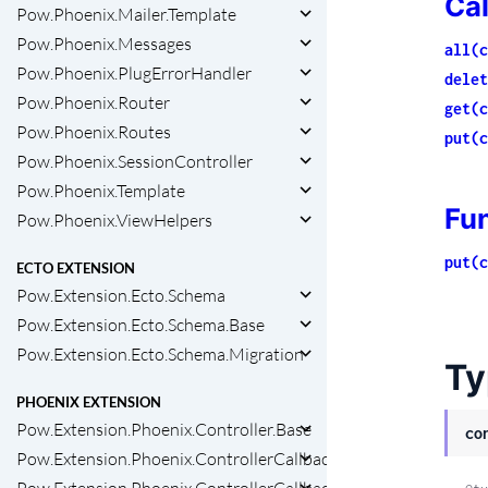
Ca
Pow.Phoenix.Mailer.Template
Pow.Phoenix.Messages
all(c
Pow.Phoenix.PlugErrorHandler
delet
Pow.Phoenix.Router
get(c
Pow.Phoenix.Routes
put(c
Pow.Phoenix.SessionController
Pow.Phoenix.Template
Fu
Pow.Phoenix.ViewHelpers
put(c
ECTO EXTENSION
Pow.Extension.Ecto.Schema
Pow.Extension.Ecto.Schema.Base
Pow.Extension.Ecto.Schema.Migration
Ty
PHOENIX EXTENSION
Pow.Extension.Phoenix.Controller.Base
co
Pow.Extension.Phoenix.ControllerCallbacks
Pow.Extension.Phoenix.ControllerCallbacks.Base