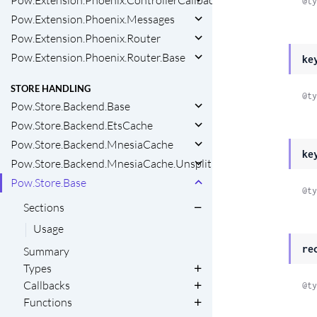
@ty
Pow.Extension.Phoenix.Messages
Pow.Extension.Phoenix.Router
Pow.Extension.Phoenix.Router.Base
ke
STORE HANDLING
@ty
Pow.Store.Backend.Base
Pow.Store.Backend.EtsCache
Pow.Store.Backend.MnesiaCache
ke
Pow.Store.Backend.MnesiaCache.Unsplit
Pow.Store.Base
@ty
Sections
Usage
re
Summary
Types
Callbacks
@ty
Functions