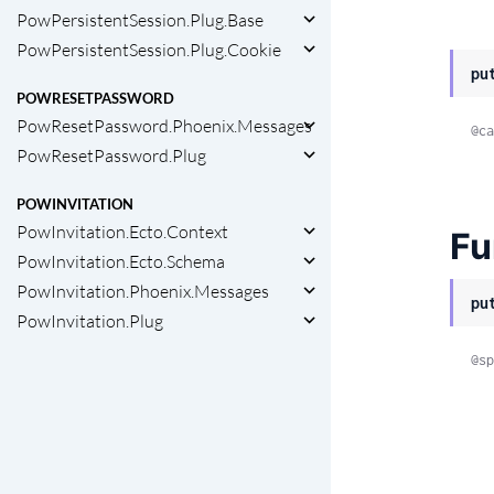
PowPersistentSession.Plug.Base
PowPersistentSession.Plug.Cookie
pu
POWRESETPASSWORD
PowResetPassword.Phoenix.Messages
@ca
PowResetPassword.Plug
POWINVITATION
PowInvitation.Ecto.Context
Fu
PowInvitation.Ecto.Schema
PowInvitation.Phoenix.Messages
pu
PowInvitation.Plug
@sp