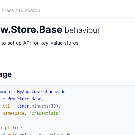
ch
mentation
w.Store.Base
behaviour
to set up API for key-value stores.
age
fmodule
MyApp.CustomCache
do
use
Pow.Store.Base
,
ttl
:
:timer
.
minutes
(
30
)
,
namespace
:
"credentials"
@impl
true
def
put
(
config
,
key
,
value
)
do