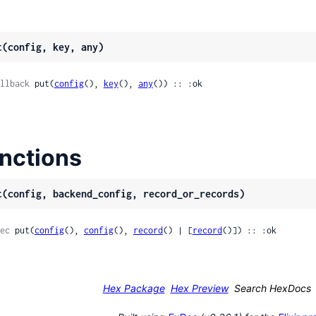
t(config, key, any)
llback
 put(
config
(), 
key
(), 
any
()) :: :ok
nctions
t(config, backend_config, record_or_records)
ec
 put(
config
(), 
config
(), 
record
() | [
record
()]) :: :ok
Hex Package
Hex Preview
Search HexDocs