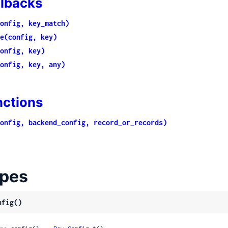
llbacks
onfig, key_match)
e(config, key)
onfig, key)
onfig, key, any)
nctions
onfig, backend_config, record_or_records)
pes
nfig()