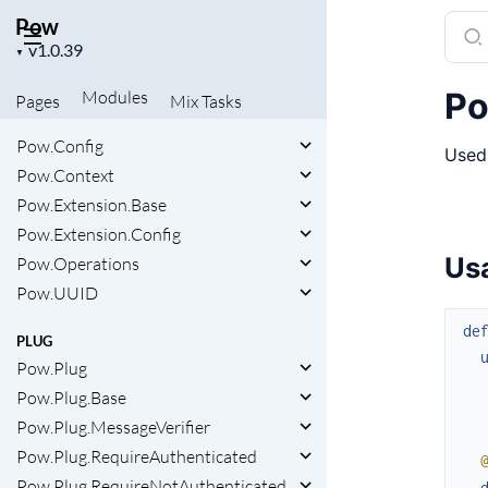
Pow
Sear
Project
docu
▼
version
of
Po
Modules
Pages
Mix
Tasks
Pow
Pow.Config
Used 
Pow.Context
Pow.Extension.Base
Pow.Extension.Config
Us
Pow.Operations
Pow.UUID
de
PLUG
Pow.Plug
Pow.Plug.Base
Pow.Plug.MessageVerifier
Pow.Plug.RequireAuthenticated
Pow.Plug.RequireNotAuthenticated