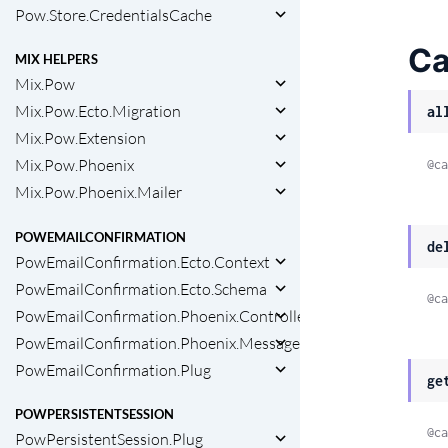
Pow.Store.CredentialsCache
Ca
MIX HELPERS
Mix.Pow
Mix.Pow.Ecto.Migration
al
Mix.Pow.Extension
Mix.Pow.Phoenix
@ca
Mix.Pow.Phoenix.Mailer
POWEMAILCONFIRMATION
de
PowEmailConfirmation.Ecto.Context
PowEmailConfirmation.Ecto.Schema
@ca
PowEmailConfirmation.Phoenix.ControllerCallbacks
PowEmailConfirmation.Phoenix.Messages
PowEmailConfirmation.Plug
ge
POWPERSISTENTSESSION
@ca
PowPersistentSession.Plug