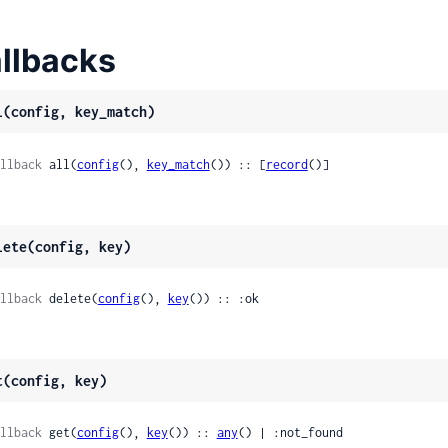
llbacks
l(config, key_match)
llback
 all(
config
(), 
key_match
()) :: [
record
()]
lete(config, key)
llback
 delete(
config
(), 
key
()) :: :ok
t(config, key)
llback
 get(
config
(), 
key
()) :: 
any
() | :not_found